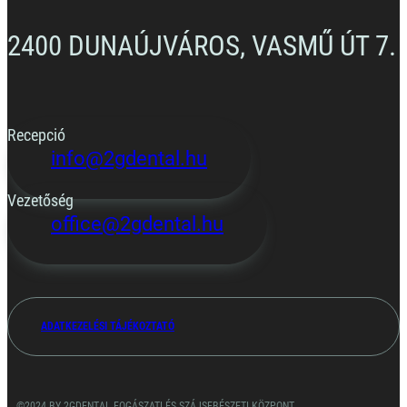
2400 DUNAÚJVÁROS, VASMŰ ÚT 7.
Recepció
info@2gdental.hu
Vezetőség
office@2gdental.hu
ADATKEZELÉSI TÁJÉKOZTATÓ
©2024 BY 2GDENTAL FOGÁSZATI ÉS SZÁJSEBÉSZETI KÖZPONT