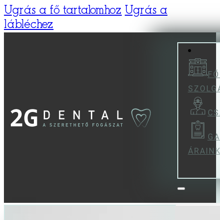
Ugrás a fő tartalomhoz
Ugrás a
lábléchez
FŐ
SZOLG
CS
GA
ÁRAIN