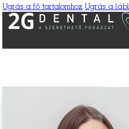
Ugrás a fő tartalomhoz
Ugrás a láb