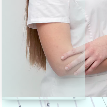
DR. PŐCZ ANNA
Fogorvos