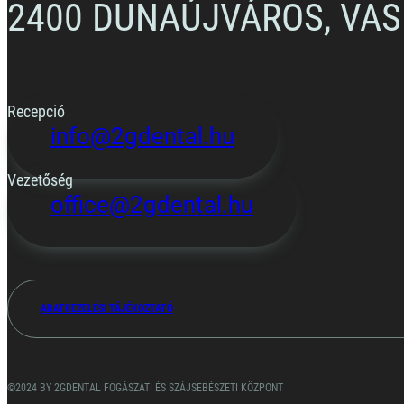
2400 DUNAÚJVÁROS, VAS
Recepció
info@2gdental.hu
Vezetőség
office@2gdental.hu
ADATKEZELÉSI TÁJÉKOZTATÓ
©2024 BY 2GDENTAL FOGÁSZATI ÉS SZÁJSEBÉSZETI KÖZPONT